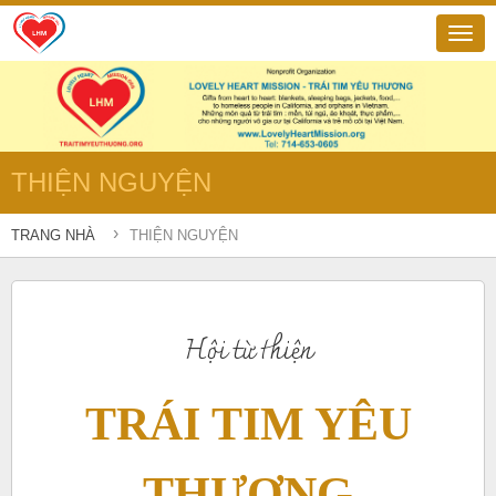
THIỆN NGUYỆN
›
TRANG NHÀ
THIỆN NGUYỆN
Hội từ thiện
TRÁI TIM YÊU
THƯƠNG